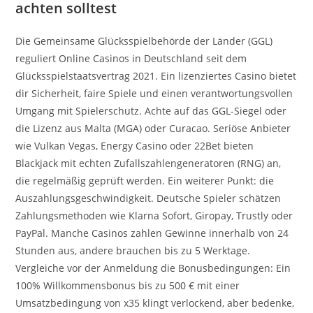
achten solltest
Die Gemeinsame Glücksspielbehörde der Länder (GGL)
reguliert Online Casinos in Deutschland seit dem
Glücksspielstaatsvertrag 2021. Ein lizenziertes Casino bietet
dir Sicherheit, faire Spiele und einen verantwortungsvollen
Umgang mit Spielerschutz. Achte auf das GGL-Siegel oder
die Lizenz aus Malta (MGA) oder Curacao. Seriöse Anbieter
wie Vulkan Vegas, Energy Casino oder 22Bet bieten
Blackjack mit echten Zufallszahlengeneratoren (RNG) an,
die regelmäßig geprüft werden. Ein weiterer Punkt: die
Auszahlungsgeschwindigkeit. Deutsche Spieler schätzen
Zahlungsmethoden wie Klarna Sofort, Giropay, Trustly oder
PayPal. Manche Casinos zahlen Gewinne innerhalb von 24
Stunden aus, andere brauchen bis zu 5 Werktage.
Vergleiche vor der Anmeldung die Bonusbedingungen: Ein
100% Willkommensbonus bis zu 500 € mit einer
Umsatzbedingung von x35 klingt verlockend, aber bedenke,