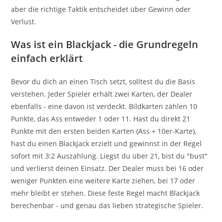
aber die richtige Taktik entscheidet über Gewinn oder
Verlust.
Was ist ein Blackjack - die Grundregeln
einfach erklärt
Bevor du dich an einen Tisch setzt, solltest du die Basis
verstehen. Jeder Spieler erhält zwei Karten, der Dealer
ebenfalls - eine davon ist verdeckt. Bildkarten zählen 10
Punkte, das Ass entweder 1 oder 11. Hast du direkt 21
Punkte mit den ersten beiden Karten (Ass + 10er-Karte),
hast du einen Blackjack erzielt und gewinnst in der Regel
sofort mit 3:2 Auszahlung. Liegst du über 21, bist du "bust"
und verlierst deinen Einsatz. Der Dealer muss bei 16 oder
weniger Punkten eine weitere Karte ziehen, bei 17 oder
mehr bleibt er stehen. Diese feste Regel macht Blackjack
berechenbar - und genau das lieben strategische Spieler.