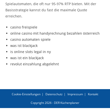
Spielautomaten, die oft nur 95-97% RTP bieten. Mit der
Basisstrategie kannst du fast die maximale Quote
erreichen.
casino freispiele
online casino mit handyrechnung bezahlen österreich
casino automaten spiele
was ist blackjack
is online slots legal in ny
was ist ein blackjack
revolut einzahlung abgelehnt
Cookie-Einstellungen
Datenschutz
Impressum
Kontakt
Copyright 2026 - DER Küchenplaner