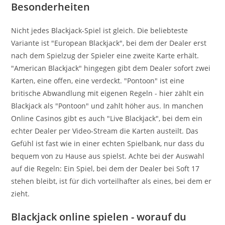
Besonderheiten
Nicht jedes Blackjack-Spiel ist gleich. Die beliebteste
Variante ist "European Blackjack", bei dem der Dealer erst
nach dem Spielzug der Spieler eine zweite Karte erhält.
"American Blackjack" hingegen gibt dem Dealer sofort zwei
Karten, eine offen, eine verdeckt. "Pontoon" ist eine
britische Abwandlung mit eigenen Regeln - hier zählt ein
Blackjack als "Pontoon" und zahlt höher aus. In manchen
Online Casinos gibt es auch "Live Blackjack", bei dem ein
echter Dealer per Video-Stream die Karten austeilt. Das
Gefühl ist fast wie in einer echten Spielbank, nur dass du
bequem von zu Hause aus spielst. Achte bei der Auswahl
auf die Regeln: Ein Spiel, bei dem der Dealer bei Soft 17
stehen bleibt, ist für dich vorteilhafter als eines, bei dem er
zieht.
Blackjack online spielen - worauf du