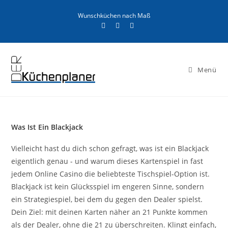
Zum
Wunschküchen nach Maß
Inhalt
springen
Menü
Was Ist Ein Blackjack
Vielleicht hast du dich schon gefragt,
was ist ein Blackjack
eigentlich genau - und warum dieses Kartenspiel in fast
jedem Online Casino die beliebteste Tischspiel-Option ist.
Blackjack ist kein Glücksspiel im engeren Sinne, sondern
ein Strategiespiel, bei dem du gegen den Dealer spielst.
Dein Ziel: mit deinen Karten näher an 21 Punkte kommen
als der Dealer, ohne die 21 zu überschreiten. Klingt einfach,